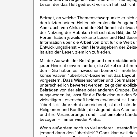
Leser, der das Heft gedruckt vor sich hat, schlicht l
Befragt, an welche Themenschwerpunkte er sich e
den letzten beiden Heften als erstes die Ausgabe 
Aber auch von Afrika und der Schönheit ist etwas 
der Nutzung der Rubriken teilt sich das Bild, die 
Forum haben jeweils erklärte Leser und Nichtlese
Information über die Arbeit von Brot für die Welt
Entwicklungsdienst – den Herausgebern der Zeitschr
ist also der Leser, ziemlich zufrieden.
Mit der Auswahl der Beiträge und der redaktionellen
jeder Hinsicht einverstanden, die Artikel sind ihm 
den – Sie haben es inzwischen bemerkt – mehrhei
konservativen “überblick”-Bezieher ist das Layou
vorgestern. Dass Wissenschaftler und Journalisten
unterschiedlich bewertet werden, zeigt der expli
Beiträgen von der einen oder anderen Gruppe. Das
ausgewogen ist, lässt für die Redaktion nur den S
vielseitigen Leserschaft beides erwünscht ist. Lang
“überblick”-Jahrzehnt ausreichend, ist die Liste
Religionen und Konflikte, die Jugend, das Alter, u
und ihre Veränderungen und – auf einzelne Länd
bezogen – immer wieder Afrika.
Wenn außerdem noch so viel anderer Lesestoff im 
jemand dann den “überblick”? Ganz klar: weil di