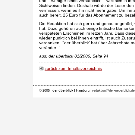
und – weniger selbstverständlich – weil sich in ih
Sichtweisen finden. Deshalb würde der Leser den 
vermissen, wenn es ihn nicht mehr gäbe. Um ihn z
auch bereit, 25 Euro für das Abonnement zu beza
Die Redaktion hat sich gern und genau angehört,
hat. Dazu gehören auch einige kritische Bemerk
verspäteten Erscheinen im letzen Jahr. Dass diese
wieder pünktlich bei Ihnen eintrifft, ist auch Zusp
verdanken: “'der überblick' hat über Jahrzehnte m
verändert.”
aus: der überblick 01/2006, Seite 94
zurück zum Inhaltsverzeichnis
© 2005 |
der überblick
| Hamburg |
redaktion@der-ueberblick.de