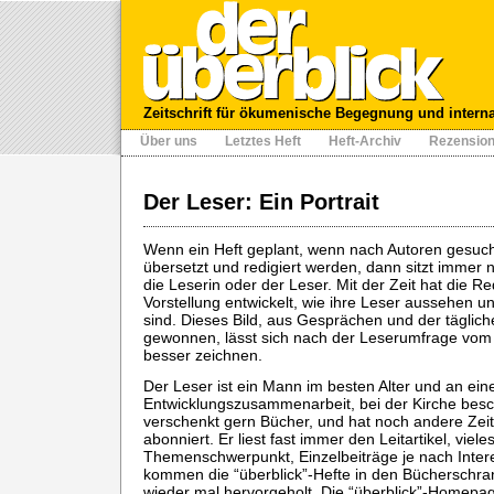
Zeitschrift für ökumenische Begegnung und intern
Über uns
Letztes Heft
Heft-Archiv
Rezensio
Der Leser: Ein Portrait
Wenn ein Heft geplant, wenn nach Autoren gesuch
übersetzt und redigiert werden, dann sitzt immer 
die Leserin oder der Leser. Mit der Zeit hat die R
Vorstellung entwickelt, wie ihre Leser aussehen u
sind. Dieses Bild, aus Gesprächen und der tägli
gewonnen, lässt sich nach der Leserumfrage vom
besser zeichnen.
Der Leser ist ein Mann im besten Alter und an einer
Entwicklungszusammenarbeit, bei der Kirche besch
verschenkt gern Bücher, und hat noch andere Zeit
abonniert. Er liest fast immer den Leitartikel, viele
Themenschwerpunkt, Einzelbeiträge je nach Inter
kommen die “überblick”-Hefte in den Bücherschr
wieder mal hervorgeholt. Die “überblick”-Homepa