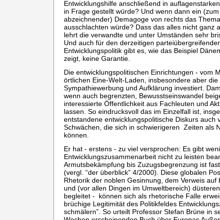
Entwicklungshilfe anschließend in auflagenstarke
in Frage gestellt würde? Und wenn dann ein (zum 
abzeichnender) Demagoge von rechts das Thema 
ausschlachten würde? Dass das alles nicht ganz a
lehrt die verwandte und unter Umständen sehr bris
Und auch für den derzeitigen parteiübergreifende
Entwicklungspolitik gibt es, wie das Beispiel Dänem
zeigt, keine Garantie.
Die entwicklungspolitischen Einrichtungen - vom M
örtlichen Eine-Welt-Laden, insbesondere aber die 
Sympathiewerbung und Aufklärung investiert. Dam
wenn auch begrenzten, Bewusstseinswandel beig
interessierte Öffentlichkeit aus Fachleuten und Akt
lassen. So eindrucksvoll das im Einzelfall ist, ins
entstandene entwicklungspolitische Diskurs auch
Schwächen, die sich in schwierigeren Zeiten als 
können.
Er hat - erstens - zu viel versprochen: Es gibt wen
Entwicklungszusammenarbeit nicht zu leisten bea
Armutsbekämpfung bis Zuzugsbegrenzung ist fast 
(vergl. “der überblick” 4/2000). Diese globalen Po
Rhetorik der noblen Gesinnung, dem Verweis auf 
und (vor allen Dingen im Umweltbereich) düsteren
begleitet - können sich als rhetorische Falle erw
brüchige Legitimität des Politikfeldes Entwicklun
schmälern”. So urteilt Professor Stefan Brüne in s
Wochen erscheinenden Buch über Europas Außen