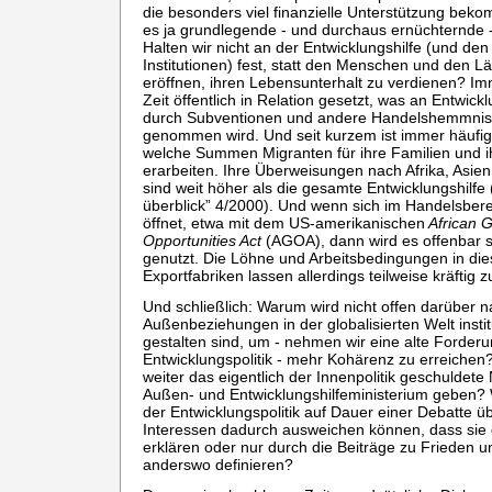
die besonders viel finanzielle Unterstützung be
es ja grundlegende - und durchaus ernüchternde 
Halten wir nicht an der Entwicklungshilfe (und d
Institutionen) fest, statt den Menschen und den 
eröffnen, ihren Lebensunterhalt zu verdienen? Imm
Zeit öffentlich in Relation gesetzt, was an Entwic
durch Subventionen und andere Handelshemmniss
genommen wird. Und seit kurzem ist immer häufig
welche Summen Migranten für ihre Familien und i
erarbeiten. Ihre Überweisungen nach Afrika, Asie
sind weit höher als die gesamte Entwicklungshilfe (
überblick” 4/2000). Und wenn sich im Handelsber
öffnet, etwa mit dem US-amerikanischen
African 
Opportunities Act
(AGOA), dann wird es offenbar s
genutzt. Die Löhne und Arbeitsbedingungen in di
Exportfabriken lassen allerdings teilweise kräftig
Und schließlich: Warum wird nicht offen darüber 
Außenbeziehungen in der globalisierten Welt insti
gestalten sind, um - nehmen wir eine alte Forder
Entwicklungspolitik - mehr Kohärenz zu erreich
weiter das eigentlich der Innenpolitik geschuldet
Außen- und Entwicklungshilfeministerium geben?
der Entwicklungspolitik auf Dauer einer Debatte ü
Interessen dadurch ausweichen können, dass sie d
erklären oder nur durch die Beiträge zu Frieden 
anderswo definieren?