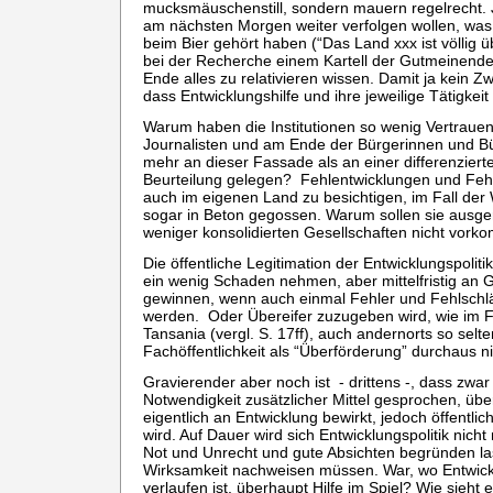
mucksmäuschenstill, sondern mauern regelrecht. J
am nächsten Morgen weiter verfolgen wollen, was
beim Bier gehört haben (“Das Land xxx ist völlig ü
bei der Recherche einem Kartell der Gutmeinend
Ende alles zu relativieren wissen. Damit ja kein Z
dass Entwicklungshilfe und ihre jeweilige Tätigkeit s
Warum haben die Institutionen so wenig Vertrauen i
Journalisten und am Ende der Bürgerinnen und B
mehr an dieser Fassade als an einer differenziert
Beurteilung gelegen? Fehlentwicklungen und Fehl
auch im eigenen Land zu besichtigen, im Fall der
sogar in Beton gegossen. Warum sollen sie ausger
weniger konsolidierten Gesellschaften nicht vor
Die öffentliche Legitimation der Entwicklungspolitik
ein wenig Schaden nehmen, aber mittelfristig an 
gewinnen, wenn auch einmal Fehler und Fehlschl
werden. Oder Übereifer zuzugeben wird, wie im Fa
Tansania (vergl. S. 17ff), auch andernorts so selte
Fachöffentlichkeit als “Überförderung” durchaus n
Gravierender aber noch ist - drittens -, dass zwar 
Notwendigkeit zusätzlicher Mittel gesprochen, übe
eigentlich an Entwicklung bewirkt, jedoch öffentli
wird. Auf Dauer wird sich Entwicklungspolitik nicht
Not und Unrecht und gute Absichten begründen las
Wirksamkeit nachweisen müssen. War, wo Entwickl
verlaufen ist, überhaupt Hilfe im Spiel? Wie sieht