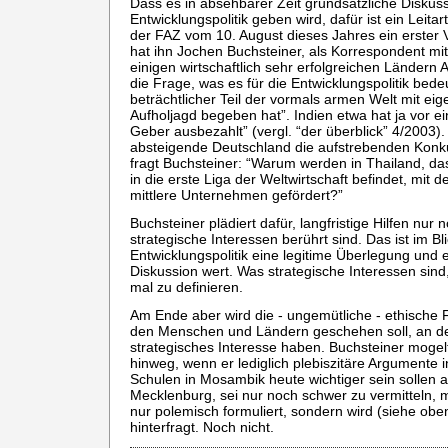
Dass es in absehbarer Zeit grundsätzliche Disku
Entwicklungspolitik geben wird, dafür ist ein Leitarti
der FAZ vom 10. August dieses Jahres ein erster
hat ihn Jochen Buchsteiner, als Korrespondent mit 
einigen wirtschaftlich sehr erfolgreichen Ländern As
die Frage, was es für die Entwicklungspolitik bedeu
beträchtlicher Teil der vormals armen Welt mit eige
Aufholjagd begeben hat”. Indien etwa hat ja vor e
Geber ausbezahlt” (vergl. “der überblick” 4/2003). 
absteigende Deutschland die aufstrebenden Konku
fragt Buchsteiner: “Warum werden in Thailand, da
in die erste Liga der Weltwirtschaft befindet, mit d
mittlere Unternehmen gefördert?”
Buchsteiner plädiert dafür, langfristige Hilfen nur
strategische Interessen berührt sind. Das ist im Bli
Entwicklungspolitik eine legitime Überlegung und e
Diskussion wert. Was strategische Interessen sind
mal zu definieren.
Am Ende aber wird die - ungemütliche - ethische 
den Menschen und Ländern geschehen soll, an de
strategisches Interesse haben. Buchsteiner mogel
hinweg, wenn er lediglich plebiszitäre Argumente 
Schulen in Mosambik heute wichtiger sein sollen a
Mecklenburg, sei nur noch schwer zu vermitteln, me
nur polemisch formuliert, sondern wird (siehe oben
hinterfragt. Noch nicht.