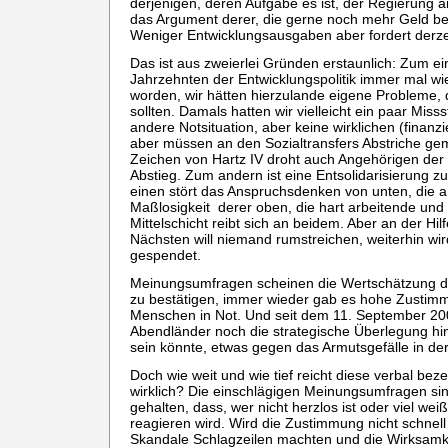
derjenigen, deren Aufgabe es ist, der Regierung a
das Argument derer, die gerne noch mehr Geld be
Weniger Entwicklungsausgaben aber fordert derze
Das ist aus zweierlei Gründen erstaunlich: Zum ei
Jahrzehnten der Entwicklungspolitik immer mal wi
worden, wir hätten hierzulande eigene Probleme,
sollten. Damals hatten wir vielleicht ein paar Miss
andere Notsituation, aber keine wirklichen (finanz
aber müssen an den Sozialtransfers Abstriche ge
Zeichen von Hartz IV droht auch Angehörigen der M
Abstieg. Zum andern ist eine Entsolidarisierung 
einen stört das Anspruchsdenken von unten, die a
Maßlosigkeit derer oben, die hart arbeitende und
Mittelschicht reibt sich an beidem. Aber an der Hil
Nächsten will niemand rumstreichen, weiterhin wir
gespendet.
Meinungsumfragen scheinen die Wertschätzung der
zu bestätigen, immer wieder gab es hohe Zustimmu
Menschen in Not. Und seit dem 11. September 2
Abendländer noch die strategische Überlegung hi
sein könnte, etwas gegen das Armutsgefälle in 
Doch wie weit und wie tief reicht diese verbal be
wirklich? Die einschlägigen Meinungsumfragen si
gehalten, dass, wer nicht herzlos ist oder viel we
reagieren wird. Wird die Zustimmung nicht schnell
Skandale Schlagzeilen machten und die Wirksamk