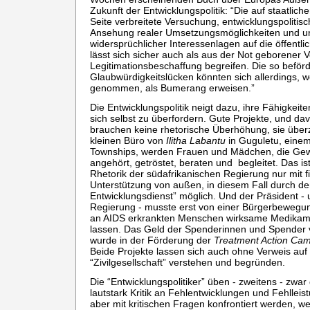
Zukunft der Entwicklungspolitik: “Die auf staatliche
Seite verbreitete Versuchung, entwicklungspolitis
Ansehung realer Umsetzungsmöglichkeiten und u
widersprüchlicher Interessenlagen auf die öffentl
lässt sich sicher auch als aus der Not geborener V
Legitimationsbeschaffung begreifen. Die so beför
Glaubwürdigkeitslücken könnten sich allerdings, we
genommen, als Bumerang erweisen.”
Die Entwicklungspolitik neigt dazu, ihre Fähigkei
sich selbst zu überfordern. Gute Projekte, und davo
brauchen keine rhetorische Überhöhung, sie übe
kleinen Büro von
Ilitha Labantu
in Guguletu, einem
Townships, werden Frauen und Mädchen, die Gewal
angehört, getröstet, beraten und begleitet. Das is
Rhetorik der südafrikanischen Regierung nur mit fi
Unterstützung von außen, in diesem Fall durch d
Entwicklungsdienst” möglich. Und der Präsident - 
Regierung - musste erst von einer Bürgerbeweg
an AIDS erkrankten Menschen wirksame Medikam
lassen. Das Geld der Spenderinnen und Spender vo
wurde in der Förderung der
Treatment Action Ca
Beide Projekte lassen sich auch ohne Verweis au
“Zivilgesellschaft” verstehen und begründen.
Die “Entwicklungspolitiker” üben - zweitens - zw
lautstark Kritik an Fehlentwicklungen und Fehlleis
aber mit kritischen Fragen konfrontiert werden, we