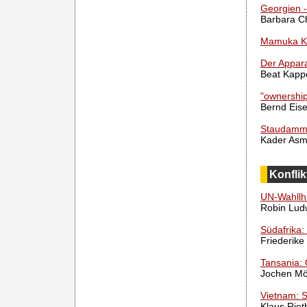
Georgien -
Barbara C
Mamuka Kh
Der Appara
Beat Kapp
"ownership
Bernd Eise
Staudamm-K
Kader Asm
Konflik
UN-Wahllhi
Robin Lud
Südafrika:
Friederike
Tansania:
Jochen Mö
Vietnam: S
Klaus Riet