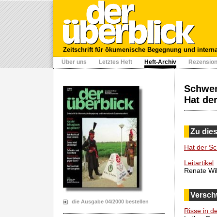
Zeitschrift für ökumenische Begegnung und intern
Über uns
Letztes Heft
Heft-Archiv
Rezensio
Schwer
Hat de
Zu die
Hat der Sc
Leitartikel
Renate Wi
Versch
die Ausgabe 04/2000 bestellen
Risse in d