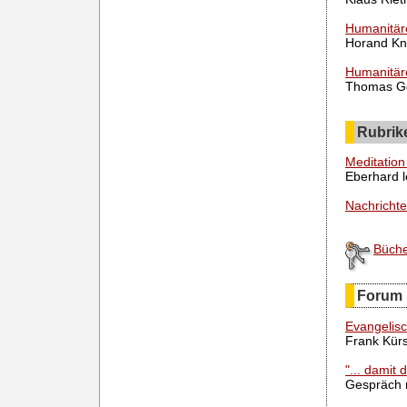
Humanitäre
Horand K
Humanitäre
Thomas G
Rubrik
Meditation
Eberhard l
Nachricht
Büch
Forum
Evangelisc
Frank Kür
"... damit
Gespräch 