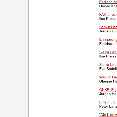
Ehrliche M
Heiner Kn
FAKT: Tech
Ilse Preiss
Samuel Is
Jürgen Du
Erinnerun
Eberhard l
Sierra Leo
Ilse Preiss
Sierra Leo
Eva Sodei
WACC: Geg
Glenine H
GKKE: Eig
Jürgen Ha
Entschuldu
Peter Lanz
"Die Kids 