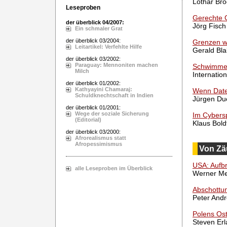
Lothar Bro
Leseproben
Gerechte 
der überblick 04/2007:
Jörg Fisch
Ein schmaler Grat
der überblick 03/2004:
Grenzen w
Leitartikel: Verfehlte Hilfe
Gerald Bl
der überblick 03/2002:
Paraguay: Mennoniten machen
Schwimme
Milch
Internation
der überblick 01/2002:
Kathyayini Chamaraj:
Wenn Date
Schuldknechtschaft in Indien
Jürgen Du
der überblick 01/2001:
Wege der soziale Sicherung
Im Cybersp
(Editorial)
Klaus Bold
der überblick 03/2000:
Afrorealismus statt
Afropessimismus
Von Zä
USA: Aufb
alle Leseproben im Überblick
Werner Me
Abschottun
Peter And
Polens Os
Steven Erl